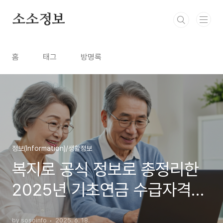
본문 바로가기
소소정보
홈
태그
방명록
정보(Information)/생활정보
복지로 공식 정보로 총정리한
2025년 기초연금 수급자격
(신청 방법 포함)
by sosoinfo
2025. 6. 18.