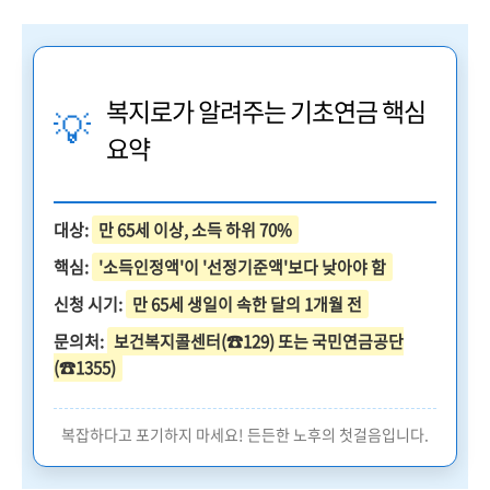
복지로가 알려주는 기초연금 핵심
💡
요약
대상:
만 65세 이상, 소득 하위 70%
핵심:
'소득인정액'이 '선정기준액'보다 낮아야 함
신청 시기:
만 65세 생일이 속한 달의 1개월 전
문의처:
보건복지콜센터(☎129) 또는 국민연금공단
(☎1355)
복잡하다고 포기하지 마세요! 든든한 노후의 첫걸음입니다.