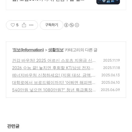
뜰살뜰 가성비 보험 찾기, 보험 가
입의 시작은 내보험료계산이 먼저!
5
구독하기
'
정보(Information)
>
생활정보
' 카테고리의 다른 글
건강 바우처! 2025 어르신 스포츠 지원금 신청
2025.11.19
방법 3가지 및 주의사항
2026 수능 끝! 놓치면 후회할 KT/삼성 전자기
(0)
2025.11.18
기 할인 꿀팁 총정리
에너지바우처 신청하세요! (지원 대상, 금액,
(0)
2025.06.13
신청 방법 총정리)
대학로에서 브로드웨이까지! '어쩌면 해피엔
(3)
2025.06.10
딩' 토니상 석권 비결은?
540만원 넣으면 1080만원?" 청년 특급통장
(6)
2025.06.09
신청 자격과 혜택 총정리!
(5)
관련글