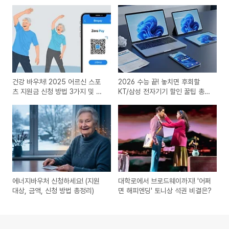
건강 바우처! 2025 어르신 스포
2026 수능 끝! 놓치면 후회할
츠 지원금 신청 방법 3가지 및 주
KT/삼성 전자기기 할인 꿀팁 총정
의사항
리
에너지바우처 신청하세요! (지원
대학로에서 브로드웨이까지! '어쩌
대상, 금액, 신청 방법 총정리)
면 해피엔딩' 토니상 석권 비결은?