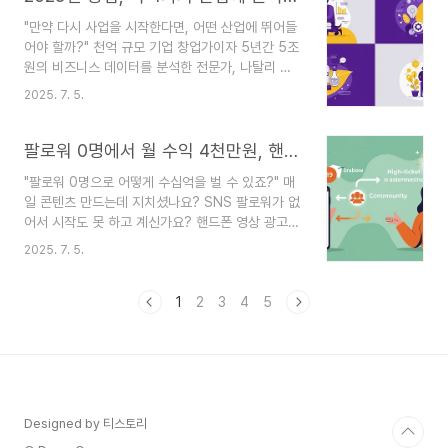
더 빠르게 성장할 수 있는 비결은 없을까?" 😥 창업
"만약 다시 사업을 시작한다면, 어떤 산업에 뛰어들
을 꿈꾸거나, 현재 비즈니스를 운영하고 있는 분들
어야 할까?" 천억 규모 기업 창업가이자 5년간 5조
이라면 누구나 한 번쯤 해봤을 깊은 고민일 겁니다.
원의 비즈니스 데이터를 분석한 전문가, 나탈리 도
수많은 정보의 홍수 속에서 내게 꼭 필요한 '진짜'
슨이 미래의 돈이 흐를 4가지 유망 산업과 그 시장
조언을 찾기란 쉽지 않죠.만약 27년간의 성공과 실
2025. 7. 5.
을 공략하는 구체적인 전략을 공개합니다.창업을 꿈
패를 통해 얻은 값진 지혜를 누군가 옆에서 명쾌하
꾸는 분들이라면 누구나 "어떤 아이템이 뜰까?"를
게 알려준다면 어떨까요? 여기, 성공적인 사업가..
고민합니다. 하지만 성공하는 비즈니스는 단순히 유
팔로워 0명에서 월 수익 4천만원, 핸드폰 광고 하나로 시작하는 법
망 아이템을 쫓는 것에서 그치지 않죠. 시장의 본질
"팔로워 0명으로 어떻게 수십억을 벌 수 있죠?" 매
을 꿰뚫고, 소비자의 깊은 감정을 이해하며, 남들과
일 콘텐츠 만드는데 지치셨나요? SNS 팔로워가 없
다른 프리미엄 전략을 구사할 때 비로소 성공의 문
어서 시작도 못 하고 계신가요? 핸드폰 영상 광고
이 열립니다. 😮 오늘은 비즈니스 전문가 나탈리 도
하나로 자동 수익 시스템을 만든 크리스틴 미렐의
슨의 깊이 있는 통찰을 바탕으로, 지금 당장 주목해
2025. 7. 5.
성공 비결, 그 핵심인 '거절할 수 없는 오퍼' 설계법
야 할 4가지 유망 산업을 소개해 드립니다. 단순한
을 전부 알려드립니다."좋은 제품은 있는데, 이걸 어
아이템 추천이 아닌, '왜' 그 시장이 유망하며 '어떻
떻게 팔아야 할지 모르겠어요." "매일 콘텐츠 올리는
1
2
3
4
5
게' ..
거, 이제 너무 지겨워요." 이런 고민, 혹시 여러분의
이야기는 아닌가요? 저도 처음엔 오디언스도, 팔로
워도 없는 막막한 상태에서 시작했습니다. 😅 당장
돈은 벌어야 하는데 방법은 보이지 않았죠.오늘 소
개해 드릴 사업가 크리스틴 미렐 역시, 모든 것을 잃
고 아이와 함께 시골 농장 차고에서 살던 시절이 있
Designed by 티스토리
었습니다. 와이파이조차 터지지 않는 환경에서 그..