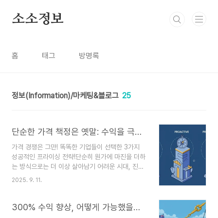
본문 바로가기
소소정보
홈
태그
방명록
정보(Information)/마케팅&블로그
25
단순한 가격 책정은 옛말: 수익을 극대화하는 3가지 프라이싱 전략
가격 경쟁은 그만! 똑똑한 기업들이 선택한 3가지
성공적인 프라이싱 전략!단순히 원가에 마진을 더하
는 방식으로는 더 이상 살아남기 어려운 시대, 진짜
돈 버는 기업들은 어떻게 가격을 책정하는지 그 비
2025. 9. 11.
법을 알려드립니다.비즈니스를 하다 보면 가격 때문
에 골치 아픈 적 많으시죠? 다른 회사와 경쟁하느라
가격을 내렸는데, 막상 이익은 줄고 고객은 만족하
300% 수익 향상, 어떻게 가능했을까? 햄릿성으로 배우는 비즈니스 전략
지 못하는 아이러니한 상황이 생기기도 해요. 😢 사