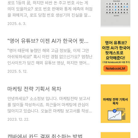
로또 1등의 꿈, 하지만 비싼 돈 주고 번호 사는 게
라이프스타일 등 다양한 분야에서 막강한 영향력을
의미 있을까요? 로또 번호 판매와 통계 예측의 허점
자랑하는데요. 막상 앱을 켜보면 온통 중국어라 "이
을 파헤치고, 로또 당첨 번호 생성기의 진실을 알려
거 나도 할 수 있을까?" 하고 시작부터 망설여지셨
드립니다. 현명하게 로또를 즐기는 방법을 알아보세
죠? 저도 처음엔 그랬답니다!하지만 걱정 마세요!
2025. 6. 3.
요.매주 토요일 밤, 혹시 '이번엔 내 차례가 아닐
샤오홍슈는 생각보다 직관적이고 간단한 메뉴들로
까?' 하는 설렘으로 로또 추첨 방송을 기다리시나
구성되어 있어서, 기본적인 사용법만 익히면 누구나
요? 😊 저 역시 가끔 소소한 희망을 품고 로또를 구
"영어 유튜브? 이젠 AI가 한국어 팟캐스트로 요약해준다! (구글 NotebookLM 사용 후기)"
쉽게 ..
매하곤 합니다. 그러다 보면 '혹시 당첨 번호를 예측
"영어 때문에 놓쳤던 해외 고급 정보들, 이제 그만
해 준다는 곳이 있지 않을까?', '통계적으로 유리한
아쉬워하세요!" 혹시 이런 경험 없으신가요? 엄청난
번호는 없을까?' 하는 궁금증이 생기기도 하죠. 하
인사이트가 담긴 해외 유튜브 영상, 하지만 영어의
지만 정말 그런 방법이 효과가 있을까요? 오늘 그
장벽 앞에서 한숨만 쉬거나, 한국어 자막을 찾아 헤
궁금증을 속 시원하게 풀어드리겠습니다.유료 로또
2025. 5. 12.
매다 지쳐 결국 포기했던 기억 말입니다. 자막이 있
번호, 정말 '금쪽같은' 정보일까요? 💸인터넷을 조
어도 긴 영상을 다 볼 시간이 부족하고, 직접 번역하
금만 검색해 보면 로또 당첨 번호를 예측해 준다며
자니 엄두가 안 나고, 요약본만 보자니 핵심을 놓칠
마케팅 전략 기획서 목차
유..
까 불안했던 지난날들... 이제 그런 고민은 머릿속에
안녕하세요? 소소정보 입니다. 마케팅전략 보고서
서 DELETE 하셔도 좋습니다! 구글의 AI가 또 한 번
를 많이들 작성하시죠. 최근들어 마케팅에 관심이
일을 냈거든요. 마치 SF 영화처럼, 해외 유튜브 링
많아지고 있습니다. 오늘은 마케팅 보고서를 작성할
크 하나만 있으면 영어 영상을 한국어 오디오 콘텐
때 목차들을 알아보고자 합니다. 마케팅 전략 기획
츠, 그것도 마치 팟캐스트처럼 자연스럽게 만들어주
2023. 12. 22.
서 목차 기획서 목차를 보고 마케터들이 어떤 것들
는 시대가 열렸습니다! 1. 정보의 홍수 속, 나만 뒤처
을 조사하고 정리하는지 알고 싶었습니다. 먼저 시
지는 기분? 이제 그만!매일같이 쏟아지..
장조사를 한다는 것을 알수 있네요. 그리고 시장조
캔바에서 카드 결재 취소하는 방법