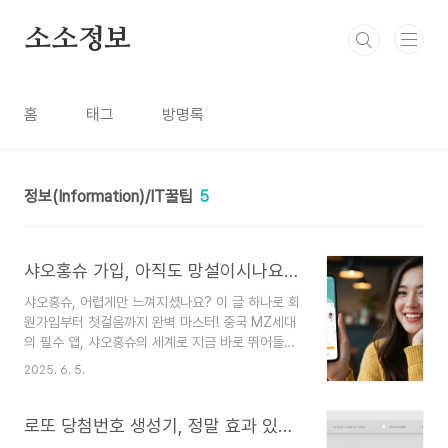
본문 바로가기
소소정보
홈
태그
방명록
정보(Information)/IT꿀팁
5
샤오홍슈 가입, 아직도 망설이시나요? 초간단 가이드 A to Z!
샤오홍슈, 어렵게만 느껴지셨나요? 이 글 하나로 회
원가입부터 첫걸음까지 완벽 마스터! 중국 MZ세대
의 필수 앱, 샤오홍슈의 세계로 지금 바로 뛰어들어
보세요. 복잡할 것 같지만 생각보다 훨씬 간단하답
2025. 6. 5.
니다!안녕하세요! 중국 SNS 마케팅 트렌드에 관심
있는 분들이라면 '샤오홍슈(Xiaohongshu, 小红
书)'라는 이름, 한 번쯤은 들어보셨을 거예요. 😊
로또 당첨번호 생성기, 정말 효과 있을까? (작동 원리 포함)
'중국판 인스타그램'으로 불리며 뷰티, 패션, 여행,