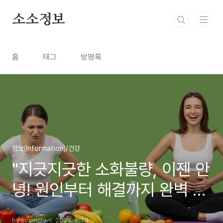
본문 바로가기
소소정보
홈
태그
방명록
정보(Information)/건강
"지긋지긋한 소화불량, 이젠 안
녕! 원인부터 해결까지 완벽 가
이드"
by sosoinfo
2025. 6. 14.