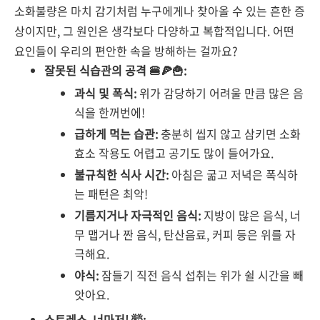
소화불량은 마치 감기처럼 누구에게나 찾아올 수 있는 흔한 증
상이지만, 그 원인은 생각보다 다양하고 복합적입니다. 어떤
요인들이 우리의 편안한 속을 방해하는 걸까요?
잘못된 식습관의 공격 🍔🍕🍟:
과식 및 폭식:
위가 감당하기 어려울 만큼 많은 음
식을 한꺼번에!
급하게 먹는 습관:
충분히 씹지 않고 삼키면 소화
효소 작용도 어렵고 공기도 많이 들어가요.
불규칙한 식사 시간:
아침은 굶고 저녁은 폭식하
는 패턴은 최악!
기름지거나 자극적인 음식:
지방이 많은 음식, 너
무 맵거나 짠 음식, 탄산음료, 커피 등은 위를 자
극해요.
야식:
잠들기 직전 음식 섭취는 위가 쉴 시간을 빼
앗아요.
스트레스, 너마저! 🤯: