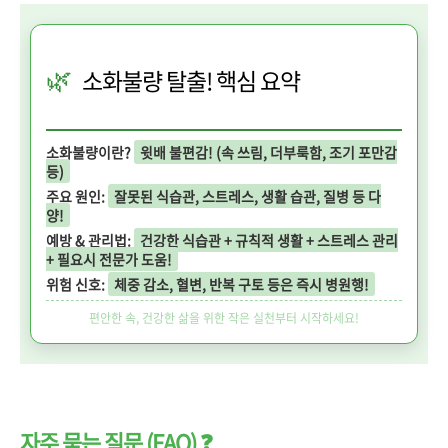
🌿
소화불량 탈출! 핵심 요약
소화불량이란?
윗배 불편감! (속 쓰림, 더부룩함, 조기 포만감
등)
주요 원인:
잘못된 식습관, 스트레스, 생활 습관, 질병 등 다
양!
예방 & 관리법:
건강한 식습관 + 규칙적 생활 + 스트레스 관리
+ 필요시 전문가 도움!
위험 신호:
체중 감소, 혈변, 반복 구토 등은 즉시 병원행!
편안한 속, 건강한 삶을 위한 작은 실천부터 시작하세요!
자주 묻는 질문 (FAQ) ❓