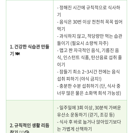
- 정해진 시간에 규칙적으로 식사하
기
- 음식은 30번 이상 천천히 꼭꼭 씹어
먹기
- 과식하지 않고, 적당량만 먹는 습관
들이기 (필요시 소량씩 자주)
1. 건강한 식습관 만들
- 맵고 짠 자극적인 음식, 기름진 음
기 🍽️
식, 인스턴트 식품, 탄산음료 섭취 줄
이기
- 잠들기 최소 2~3시간 전에는 음식
섭취 피하기 (야식 금지!)
- 충분한 수분 섭취하기 (단, 식사 중
너무 많은 물은 소화액 희석 가능성)
- 일주일에 3회 이상, 30분씩 가벼운
유산소 운동하기 (걷기, 조깅 등)
- 식사 후 바로 눕거나 앉아있기보다
2. 규칙적인 생활 리듬
는 가볍게 산책하기
찾기 🏃‍♀️😴