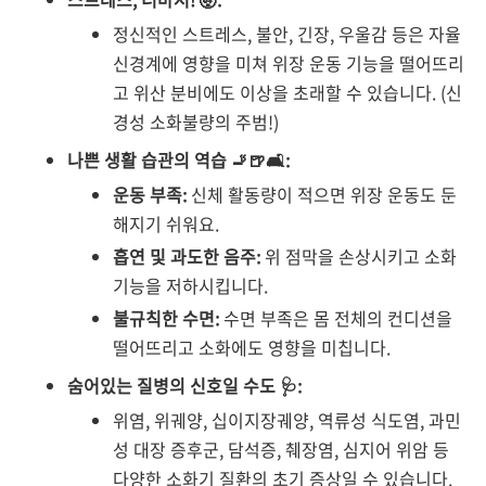
정신적인 스트레스, 불안, 긴장, 우울감 등은 자율
신경계에 영향을 미쳐 위장 운동 기능을 떨어뜨리
고 위산 분비에도 이상을 초래할 수 있습니다. (신
경성 소화불량의 주범!)
나쁜 생활 습관의 역습 🚬🍺🛋️:
운동 부족:
신체 활동량이 적으면 위장 운동도 둔
해지기 쉬워요.
흡연 및 과도한 음주:
위 점막을 손상시키고 소화
기능을 저하시킵니다.
불규칙한 수면:
수면 부족은 몸 전체의 컨디션을
떨어뜨리고 소화에도 영향을 미칩니다.
숨어있는 질병의 신호일 수도 🩺:
위염, 위궤양, 십이지장궤양, 역류성 식도염, 과민
성 대장 증후군, 담석증, 췌장염, 심지어 위암 등
다양한 소화기 질환의 초기 증상일 수 있습니다.