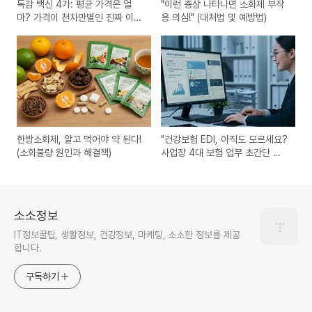
독감 백신 4가: 평균 가격은 얼
"이런 증상 나타나면 소화제 부작
마? 가격이 천차만별인 진짜 이유
용 의심!" (대처법 및 예방법)
와 현명한 선택법
한방소화제, 알고 먹어야 약 된다!
"건강보험 EDI, 아직도 모르세요?
(소화불량 원인과 해결책)
사업장 4대 보험 업무 초간단 해
결!"
소소정보
IT정보꿀팁, 생활정보, 건강정보, 마케팅, 소소한 정보를 제공
합니다.
구독하기