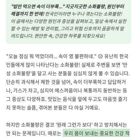
"밥만 먹으면 속이 더부룩..." 지긋지긋한 소화불량, 원인부터
해결까지 한 번에!
한국인이라면 누구나 겪는다는 소화불량!
이 글에서는 다양한 원인과 증상을 살펴보고, 일상 속에서 실천
할 수 있는 예방 및 관리법, 그리고 위험 신호까지 꼼꼼하게 알
려드립니다. 편안한 속, 건강한 하루를 되찾으세요!
"오늘 점심 뭐 먹었더라... 속이 영 불편하네." 😥 유난히 한국
인들에게 많이 나타난다는 소화불량! 실제로 주변을 보면 '만
성 소화불량'을 달고 사는 분들을 심심치 않게 볼 수 있습니다.
단순히 과식해서 체한 것을 넘어, 속이 더부룩하고 답답하거
나, 가스가 차고, 심지어 메스꺼움이나 복통까지 동반하는 등
그 증상도 다양하죠. 맛있는 음식을 앞에 두고도 마음껏 즐기
지 못하는 슬픔, 겪어본 분들은 다 아실 거예요.
하지만 소화불량은 결코 '원래 그런가 보다' 하고 방치해서는
안 되는 문제입니다. 때로는
우리 몸이 보내는 중요한 건강 적