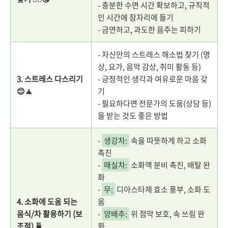
- 충분한 수면 시간 확보하고, 규칙적
인 시간에 잠자리에 들기
- 금연하고, 과도한 음주는 피하기
- 자신만의 스트레스 해소법 찾기 (명
상, 요가, 음악 감상, 취미 활동 등)
3. 스트레스 다스리기
- 긍정적인 생각과 여유로운 마음 갖
😊🧘
기
- 필요하다면 전문가의 도움(상담 등)
을 받는 것도 좋은 방법
-
생강차:
속을 따뜻하게 하고 소화
촉진
-
매실차:
소화액 분비 촉진, 배탈 완
화
-
무:
디아스타제 효소 풍부, 소화 도
4. 소화에 도움 되는
움
음식/차 활용하기 (보
-
양배추:
위 점막 보호, 속 쓰림 완
조적) 🍵
화