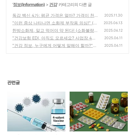
'
정보(Information)
>
건강
' 카테고리의 다른 글
독감 백신 4가: 평균 가격은 얼마? 가격이 천차
2025.11.30
만별인 진짜 이유와 현명한 선택법
"이런 증상 나타나면 소화제 부작용 의심!" (대
(0)
2025.06.13
처법 및 예방법)
한방소화제, 알고 먹어야 약 된다! (소화불량
(2)
2025.06.12
원인과 해결책)
"건강보험 EDI, 아직도 모르세요? 사업장 4대
(4)
2025.06.11
보험 업무 초간단 해결!"
"건강 정보, 누구에게 어떻게 말해야 할까?"
(4)
2025.06.11
(여성 & 학생 맞춤 전략)
(3)
관련글