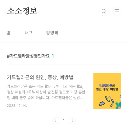
본문 바로가기
소소정보
홈
태그
방명록
가드렐라균성병인가요
1
가드렐라균의 원인, 증상, 예방법
가드렐라균은 또는 가드네렐라균이라고 하는데요,
정상 여성의 40% 이상이 발견될 정도로 가장 흔한
질 내의 균주 중에 하납니다. 가드렐라균은 성병이
아니며 세균성 질염을 일으키는 균 중의 하나입니
2023. 12. 14.
다. 가드렐라균에 대해 알아보겠습니다. 가드렐라균
은 어떻게 생기나요? 가드렐라균은 성병이 아닙니
다. 이 균은 건강한 여성의 질 내에 살고 있는 일종
1
의 공생균으로 평상시에는 아무런 피해를 주지 않습