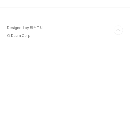
니다. 여성의 흡연이 증가하면서 흡연 또는 비누와
같은 세정제로 과도하게 세척을 하면 산성이던 질
내의 환경이 변경되어 락토바실라스가 감소할 수 있
어요. 질의 환경 바뀌거나 면역이 떨어지면 공생균
이었던 가드넬라균의 숫자가 늘어나서 질내의 세균
Designed by 티스토리
성 질염이 발생하게 됩니다. 가드렐라균의 증상 가
© Daum Corp.
드렐라균이 질염으로 바뀌게 되면 ..