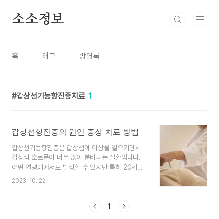
본문 바로가기
소소정보
홈
태그
방명록
갑상선기능항진증치료
1
갑상선항진증의 원인 증상 치료 방법
갑상선기능항진증은 갑상샘이 이상을 일으키면서
갑상샘 호르몬이 너무 많이 분비되는 질환입니다.
어떤 연령대에서도 발생할 수 있지만 특히 20세에
서 50세 사이의 여성들에게서 더 흔히 발생합니다.
2023. 10. 22.
사실 여성들이 남성들보다 3~4배 정도 더 많이 경
험합니다. 갑상선기능항진증의 원인, 증상, 치료방
법에 대해 알아보겠습니다. 갑상선항진증 원인 우리
1
목 안에는 나비 모양의 갑상선이라는 기관이 있습니