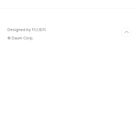
가 생각하는 것보다 훨씬 더 오염되기 쉬운 환경이
랍니다. "에이, 설마 우리 집 세탁기가?" 싶으시겠
지만, 보이지 않는 곳에서 세균과 곰팡이가 열심히
번식하고 있을지도 몰라요!하지만 너무 걱정 마세
요! 오늘 제가 아주 쉽고 효과적인 세탁기 청소 방법
Designed by 티스토리
과 함께, 깨끗함을 오래 유지하는 꿀팁까지 꼼꼼하
© Daum Corp.
게 알려드릴게..