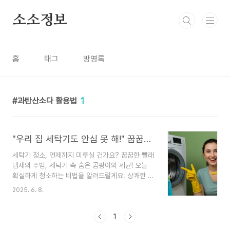
본문 바로가기
소소정보
홈
태그
방명록
과탄산소다 활용법
1
"우리 집 세탁기도 안심 못 해!" 꿉꿉한 냄새 잡는 세탁기 청소 A to Z
세탁기 청소, 언제까지 미루실 건가요? 꿉꿉한 빨래
냄새의 주범, 세탁기 속 숨은 곰팡이와 세균! 오늘
확실하게 청소하는 비법을 알려드릴게요. 상쾌한 빨
래는 깨끗한 세탁기에서 시작됩니다!분명히 깨끗하
2025. 6. 8.
게 세탁했는데, 옷에서 왠지 모를 꿉꿉한 냄새가 나
거나 정체 모를 검은 이물질이 묻어 나온 경험, 다들
한 번쯤 있으시죠? 😥 매일 우리 옷을 깨끗하게 만
1
들어주는 고마운 세탁기지만, 사실 그 내부는 우리