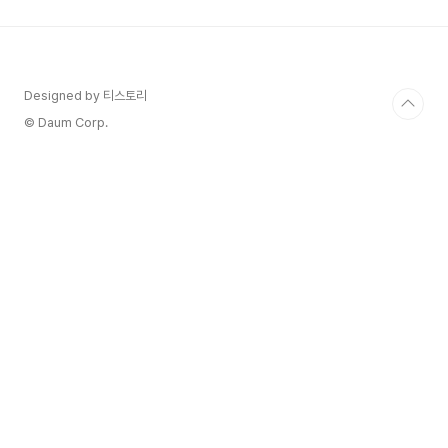
이러한 계절 변화가 더욱 큰 부담으로 다가올 수 있
습니다. 하지만 걱정 마세요! 우리 정부에서는 이러
한 에너지 취약계층을 위해 '에너지바우처'라는 든
든한 지원 제도를 운영하고 있답니다."에너지바우
처? 그게 뭐지?", "나도 받을 수 있을까?" 궁금해하
Designed by 티스토리
시는 분들이 많으실 텐데요. 오늘은 바로 이 에너지
© Daum Corp.
바우처 제도에..