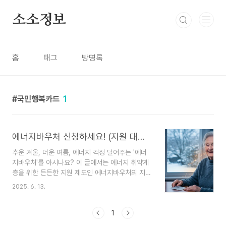
본문 바로가기
소소정보
홈
태그
방명록
국민행복카드
1
에너지바우처 신청하세요! (지원 대상, 금액, 신청 방법 총정리)
추운 겨울, 더운 여름, 에너지 걱정 덜어주는 '에너
지바우처'를 아시나요? 이 글에서는 에너지 취약계
층을 위한 든든한 지원 제도인 에너지바우처의 지원
대상, 신청 방법, 사용법까지 모든 것을 쉽고 자세하
2025. 6. 13.
게 알려드립니다. 놓치지 말고 꼭 확인하세요!점점
더 뜨거워지는 여름, 그리고 매섭게 추운 겨울이 반
복되면서 냉난방비 걱정이 이만저만이 아니시죠?
1
😥 특히 에너지 사용에 어려움을 겪는 분들에게는