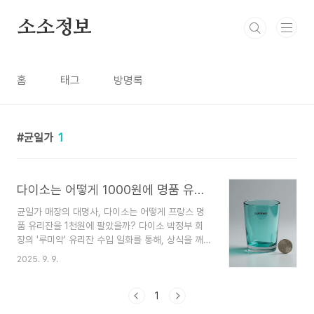
본문 바로가기
소소정보
홈
태그
방명록
균일가
1
다이소는 어떻게 1000원에 명품 유리잔을 팔았을까? 루미악 협상 기술의 비밀
균일가 매장의 대명사, 다이소는 어떻게 프랑스 명
품 유리잔을 1천원에 팔았을까? 다이소 박정부 회
장의 '루미악' 유리잔 수입 일화를 통해, 상식을 깨
는 비즈니스 협상 기술의 핵심을 파헤쳐 봅니다.혹
2025. 9. 9.
시 다이소에서 '이게 이 가격이라고?' 놀란 경험 있
으신가요? 저는 정말 자주 그러는데요. 특히 쨍한
투명함이 예쁜 유리잔들을 보면서 '이 정도 퀄리티
1
면 몇 천원은 할 텐데...' 하고 생각했던 적이 있어