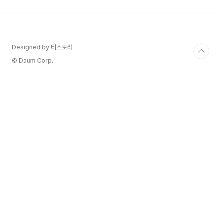
요. 알고 보니 그중 일부는 프랑스 명품 브랜드 '루
미악(Luminarc)' 제품이었다는 사실에 정말 깜짝
놀랐습니다. 어떻게 이런 일이 가능했을까요? 🤔다
이소의 창업자, 박정부 회장님의 경영 철학은 '마진
을 쫓는 순간 망한다'는 아주 단순하면서도 강력한
Designed by 티스토리
원칙에 있습니다. 그 원칙을 증명이라도 하듯, 그는
© Daum Corp.
루..