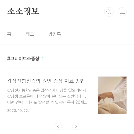
본문 바로가기
소소정보
홈
태그
방명록
그레이브스증상
1
갑상선항진증의 원인 증상 치료 방법
갑상선기능항진증은 갑상샘이 이상을 일으키면서
갑상샘 호르몬이 너무 많이 분비되는 질환입니다.
어떤 연령대에서도 발생할 수 있지만 특히 20세에
서 50세 사이의 여성들에게서 더 흔히 발생합니다.
2023. 10. 22.
사실 여성들이 남성들보다 3~4배 정도 더 많이 경
험합니다. 갑상선기능항진증의 원인, 증상, 치료방
법에 대해 알아보겠습니다. 갑상선항진증 원인 우리
1
목 안에는 나비 모양의 갑상선이라는 기관이 있습니