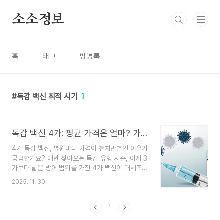
본문 바로가기
소소정보
홈
태그
방명록
독감 백신 최적 시기
1
독감 백신 4가: 평균 가격은 얼마? 가격이 천차만별인 진짜 이유와 현명한 선택법
4가 독감 백신, 병원마다 가격이 천차만별인 이유가
궁금한가요? 매년 찾아오는 독감 유행 시즌, 이제 3
가보다 넓은 방어 범위를 가진 4가 백신이 대세죠.
오늘 글에서는 4가 백신의 평균 가격대부터 저렴하
2025. 11. 30.
게 접종하는 팁, 그리고 접종 전 꼭 알아야 할 핵심
정보를 전문가처럼 상세하게 알려드릴게요!매년 독
감 시즌이 되면 꼭 하는 고민이 있죠. '이번엔 독감
1
주사를 어디서 맞아야 가장 저렴하고 효과적일까?'