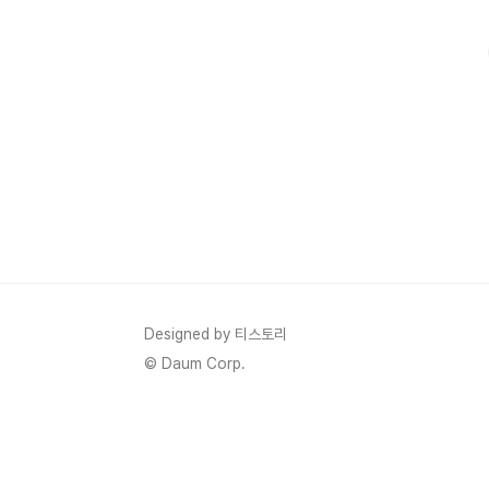
'금쪽같은' 정보일까요? 💸인터넷을 조금만 검색해 보면 로
Designed by 티스토리
© Daum Corp.