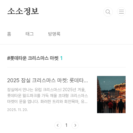
본문 바로가기
소소정보
홈
태그
방명록
롯데타운 크리스마스 마켓
1
2025 잠실 크리스마스 마켓: 롯데타운 야간 유료 입장 및 사전 예약 완벽 가이드
잠실에서 만나는 유럽 크리스마스! 2025년 겨울,
롯데타운 월드파크를 가득 채울 초대형 크리스마스
마켓이 문을 엽니다. 화려한 트리와 회전목마, 유럽
풍 F&B 부스까지! 운영 시간과 야간 유료 입장 정보
2025. 11. 20.
를 미리 확인하고 잊지 못할 추억을 만드세요!와, 벌
써 11월 말이 다가왔네요! 😊 이맘때쯤이면 마음이
두근두근해지는 이유, 바로 크리스마스 마켓 때문
1
아닐까요? 특히 잠실 롯데월드타워 월드파크에 유