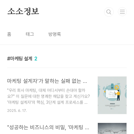
본문 바로가기
소소정보
홈
태그
방명록
마케팅 설계
2
마케팅 설계자'가 말하는 실패 없는 마케팅 3단계 프로세스 (분석, 설계, 구현)
"우리 회사 마케팅, 대체 어디서부터 손대야 할까
요?" 이 질문에 대한 명쾌한 해답을 찾고 계신가요?
'마케팅 설계자'의 핵심, 3단계 설계 프로세스를 통
해 더 이상 감에 의존하지 않는, 성공 확률을 높이는
2025. 6. 17.
체계적인 마케팅 전략 수립 방법을 알려드립니다.혹
시 '이 광고가 요즘 유행이라던데', '경쟁사는 저거
하던데' 하면서 마케팅을 시작한 경험, 없으신가요?
"성공하는 비즈니스의 비밀, '마케팅 설계'에 있습니다!" (핵심 철학 전격 공개)
솔직히 저도 그랬어요. 😅 이것저것 시도해 보지만