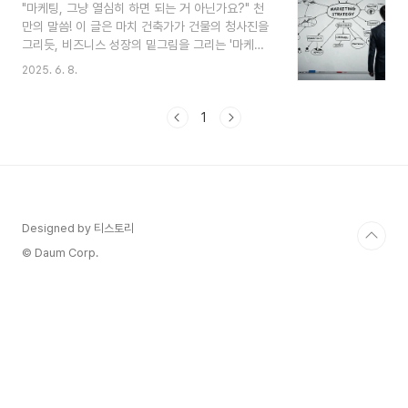
"마케팅, 그냥 열심히 하면 되는 거 아닌가요?" 천
결과는 제자리걸음이고, 시간과 비용만 낭비되는 것
만의 말씀! 이 글은 마치 건축가가 건물의 청사진을
같아 답답했던 적이 한두 번이 아니었죠.그러다 '마
그리듯, 비즈니스 성장의 밑그림을 그리는 '마케팅
케팅 설계자'라는 책을 접하고 머리를 한 대 맞은 듯
설계자'의 핵심 철학을 소개합니다. 단편적인 전술
한 느낌을 받았습니다. 마케팅은 단순한 '실행'의 나
2025. 6. 8.
을 넘어, 성공적인 비즈니스를 위한 전략적 프레임
열이 아니라, 집을 짓기 전 설계도를 그리듯 탄탄한
워크를 이해하는 첫걸음이 될 것입니다."우리 제품
'설계'가 먼저라는 것! 오늘은 바로 그 핵..
정말 좋은데, 왜 안 팔릴까?", "마케팅 비용은 계속
1
쓰는데, 효과는 왜 이 모양이지?" 혹시 이런 고민,
한 번쯤 해보신 적 없으신가요? 😥 많은 기업들이
훌륭한 제품이나 서비스를 가지고 있음에도 불구하
고 시장에서 어려움을 겪는 경우가 많습니다. 그 이
유 중 하나는 바로 '전략 없는 마케팅' 때문일 수 있
습니다. 단순히 유행하는 채널에 광고를 하거나, 경
Designed by 티스토리
쟁사를 따라 하는 것만으로는 지속적인 성장을 기대
© Daum Corp.
하..