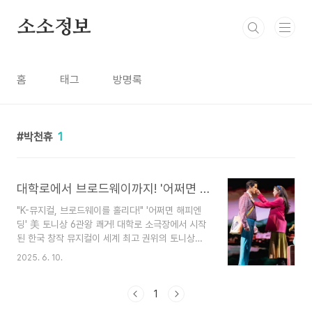
본문 바로가기
소소정보
홈
태그
방명록
박천휴
1
대학로에서 브로드웨이까지! '어쩌면 해피엔딩' 토니상 석권 비결은?
"K-뮤지컬, 브로드웨이를 홀리다!" '어쩌면 해피엔
딩' 美 토니상 6관왕 쾌거! 대학로 소극장에서 시작
된 한국 창작 뮤지컬이 세계 최고 권위의 토니상을
휩쓸며 새로운 역사를 썼습니다. 그 감동적인 순간
2025. 6. 10.
과 작품의 매력을 함께 느껴보세요!믿을 수 없는 소
식이 뉴욕 브로드웨이에서 전해졌습니다! 바로 어제
(25.6.8일 현지시간) 열린 제78회 토니상 시상식
1
에서 우리나라 창작 뮤지컬 '어쩌면 해피엔딩'이 무