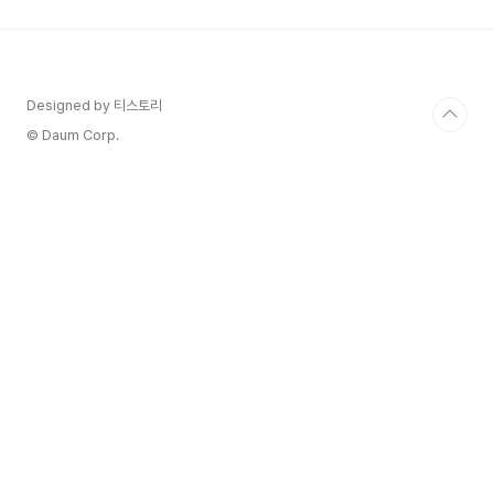
려 6개 부문을 석권하며 K-뮤지컬의 위상을 전 세계
에 떨쳤다는 감격적인 뉴스입니다! 😭 특히 뮤지컬
계의 아카데미상이라 불리는 토니상에서 작품상
(Best Musical)을 거머쥐었다는 것은 정말이지 한
국 뮤지컬 역사에 길이 남을 기념비적인 사건이라고
Designed by 티스토리
할 수 있겠습니다.대학로의 작은 소극장에서 시작된
© Daum Corp.
이 아..