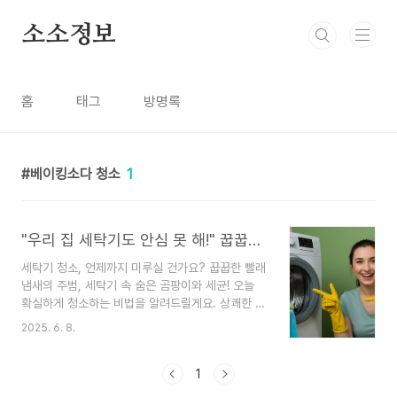
본문 바로가기
소소정보
홈
태그
방명록
베이킹소다 청소
1
"우리 집 세탁기도 안심 못 해!" 꿉꿉한 냄새 잡는 세탁기 청소 A to Z
세탁기 청소, 언제까지 미루실 건가요? 꿉꿉한 빨래
냄새의 주범, 세탁기 속 숨은 곰팡이와 세균! 오늘
확실하게 청소하는 비법을 알려드릴게요. 상쾌한 빨
래는 깨끗한 세탁기에서 시작됩니다!분명히 깨끗하
2025. 6. 8.
게 세탁했는데, 옷에서 왠지 모를 꿉꿉한 냄새가 나
거나 정체 모를 검은 이물질이 묻어 나온 경험, 다들
한 번쯤 있으시죠? 😥 매일 우리 옷을 깨끗하게 만
1
들어주는 고마운 세탁기지만, 사실 그 내부는 우리