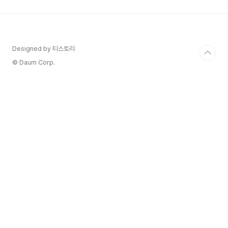
가 생각하는 것보다 훨씬 더 오염되기 쉬운 환경이
랍니다. "에이, 설마 우리 집 세탁기가?" 싶으시겠
지만, 보이지 않는 곳에서 세균과 곰팡이가 열심히
번식하고 있을지도 몰라요!하지만 너무 걱정 마세
요! 오늘 제가 아주 쉽고 효과적인 세탁기 청소 방법
Designed by 티스토리
과 함께, 깨끗함을 오래 유지하는 꿀팁까지 꼼꼼하
© Daum Corp.
게 알려드릴게..