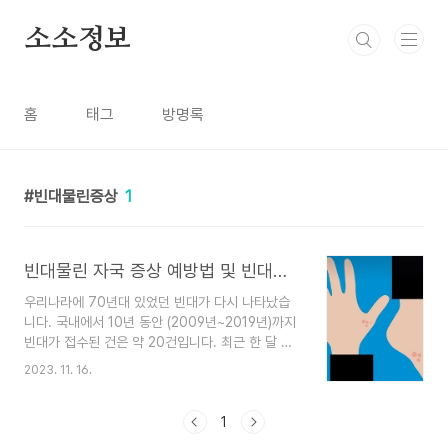
본문 바로가기
소소정보
홈
태그
방명록
빈대물린증상
1
빈대물린 자국 증상 예방법 및 빈대추천주
우리나라에 70년대 있었던 빈대가 다시 나타났습
니다. 국내에서 10년 동안 (2009년~2019년)까지
빈대가 접수된 건은 약 20건입니다. 최근 한 달 만
에 전국에 빈대출몰건이 30건으로 나타났습니다.
2023. 11. 16.
빈대에 대해 알아보겠습니다. 빈대 물린 자국 빈대
에 물리게 되면 빨갛게 피부가 부어오르고 가려운
증세가 나타납니다. 빈대에 물렸다고 심각한 질병으
1
로 이어지는 것은 아니기 때문에 걱정은 안 하셔도