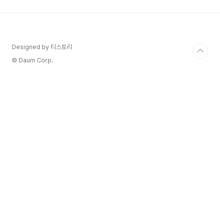
라이프스타일 등 다양한 분야에서 막강한 영향력을
자랑하는데요. 막상 앱을 켜보면 온통 중국어라 "이
거 나도 할 수 있을까?" 하고 시작부터 망설여지셨
죠? 저도 처음엔 그랬답니다!하지만 걱정 마세요!
샤오홍슈는 생각보다 직관적이고 간단한 메뉴들로
Designed by 티스토리
구성되어 있어서, 기본적인 사용법만 익히면 누구나
© Daum Corp.
쉽게 ..