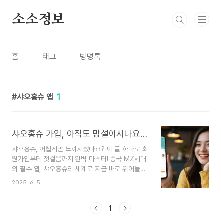
본문 바로가기
소소정보
홈
태그
방명록
샤오홍슈 앱
1
샤오홍슈 가입, 아직도 망설이시나요? 초간단 가이드 A to Z!
샤오홍슈, 어렵게만 느껴지셨나요? 이 글 하나로 회
원가입부터 첫걸음까지 완벽 마스터! 중국 MZ세대
의 필수 앱, 샤오홍슈의 세계로 지금 바로 뛰어들어
보세요. 복잡할 것 같지만 생각보다 훨씬 간단하답
2025. 6. 5.
니다!안녕하세요! 중국 SNS 마케팅 트렌드에 관심
있는 분들이라면 '샤오홍슈(Xiaohongshu, 小红
书)'라는 이름, 한 번쯤은 들어보셨을 거예요. 😊
1
'중국판 인스타그램'으로 불리며 뷰티, 패션, 여행,