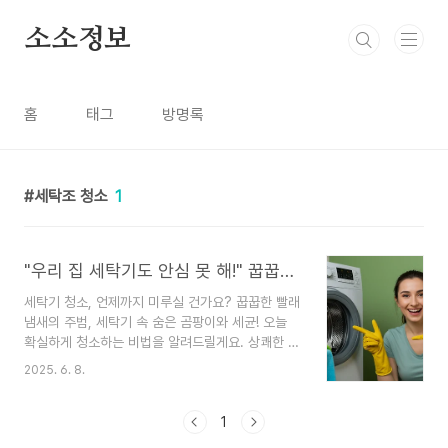
본문 바로가기
소소정보
홈
태그
방명록
세탁조 청소
1
"우리 집 세탁기도 안심 못 해!" 꿉꿉한 냄새 잡는 세탁기 청소 A to Z
세탁기 청소, 언제까지 미루실 건가요? 꿉꿉한 빨래
냄새의 주범, 세탁기 속 숨은 곰팡이와 세균! 오늘
확실하게 청소하는 비법을 알려드릴게요. 상쾌한 빨
래는 깨끗한 세탁기에서 시작됩니다!분명히 깨끗하
2025. 6. 8.
게 세탁했는데, 옷에서 왠지 모를 꿉꿉한 냄새가 나
거나 정체 모를 검은 이물질이 묻어 나온 경험, 다들
한 번쯤 있으시죠? 😥 매일 우리 옷을 깨끗하게 만
1
들어주는 고마운 세탁기지만, 사실 그 내부는 우리