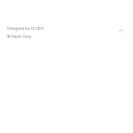
가 생각하는 것보다 훨씬 더 오염되기 쉬운 환경이
랍니다. "에이, 설마 우리 집 세탁기가?" 싶으시겠
지만, 보이지 않는 곳에서 세균과 곰팡이가 열심히
번식하고 있을지도 몰라요!하지만 너무 걱정 마세
요! 오늘 제가 아주 쉽고 효과적인 세탁기 청소 방법
Designed by 티스토리
과 함께, 깨끗함을 오래 유지하는 꿀팁까지 꼼꼼하
© Daum Corp.
게 알려드릴게..