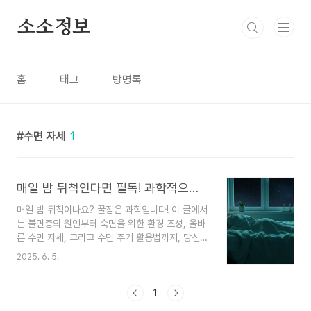
본문 바로가기
소소정보
홈
태그
방명록
수면 자세
1
매일 밤 뒤척인다면 필독! 과학적으로 증명된 '꿀잠' 비법 총정리
매일 밤 뒤척이나요? 꿀잠은 과학입니다! 이 글에서
는 불면증의 원인부터 숙면을 위한 환경 조성, 올바
른 수면 자세, 그리고 수면 주기 활용법까지, 당신의
밤을 편안하게 만들어 줄 모든 비법을 공개합니
2025. 6. 5.
다."아, 어제도 제대로 못 잤더니 너무 피곤해..." 😩
혹시 이런 말, 입에 달고 사시나요? 현대인에게 '꿀
잠'은 어쩌면 가장 간절한 소망 중 하나일지도 몰라
1
요. 바쁜 일상과 스트레스 속에서 질 좋은 수면을 취