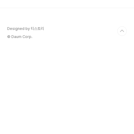
보겠습니다. 구분 신생아 특례대출 특례보금자리론
디딤돌대출 부부합산 소득요건 1억 3천만원이하 1
억이하 - 신혼 : 8천5백만원 이하 - 일반 : 6천만원
이하 - 2자녀이상 : 7천만원 이하 대출한도 최대 5
억 최대 5억 최대 4억 금리 1.6~3.3%
Designed by 티스토리
4.25~4.55% 2.45~3.55% 대상주택 9억원이하
© Daum Corp.
..