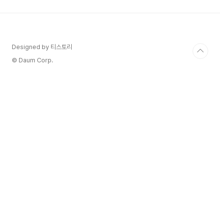
보겠습니다. 구분 신생아 특례대출 특례보금자리론
디딤돌대출 부부합산 소득요건 1억 3천만원이하 1
억이하 - 신혼 : 8천5백만원 이하 - 일반 : 6천만원
이하 - 2자녀이상 : 7천만원 이하 대출한도 최대 5
억 최대 5억 최대 4억 금리 1.6~3.3%
Designed by 티스토리
4.25~4.55% 2.45~3.55% 대상주택 9억원이하
© Daum Corp.
..