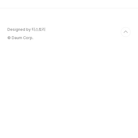
래 시에는 양도소득세가 큰 부분을 차지할 수 있어
서 미리 얼마나 나올지 예상해 보는 것이 중요한데
요. 하지만 양도소득세 계산은 생각보다 복잡하고
어려운 용어들이 많아서 골치 아프게 느껴지실 수
있어요. "도대체 뭘 기준으로 어떻게 계산하는 거
Designed by 티스토리
야?" 하고 답답하셨던 분들, 오늘 이 글에 주목해주
© Daum Corp.
세요!오늘은 양도..