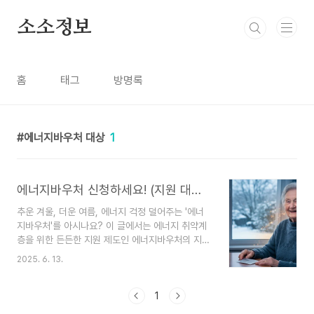
본문 바로가기
소소정보
홈
태그
방명록
에너지바우처 대상
1
에너지바우처 신청하세요! (지원 대상, 금액, 신청 방법 총정리)
추운 겨울, 더운 여름, 에너지 걱정 덜어주는 '에너
지바우처'를 아시나요? 이 글에서는 에너지 취약계
층을 위한 든든한 지원 제도인 에너지바우처의 지원
대상, 신청 방법, 사용법까지 모든 것을 쉽고 자세하
2025. 6. 13.
게 알려드립니다. 놓치지 말고 꼭 확인하세요!점점
더 뜨거워지는 여름, 그리고 매섭게 추운 겨울이 반
복되면서 냉난방비 걱정이 이만저만이 아니시죠?
1
😥 특히 에너지 사용에 어려움을 겪는 분들에게는