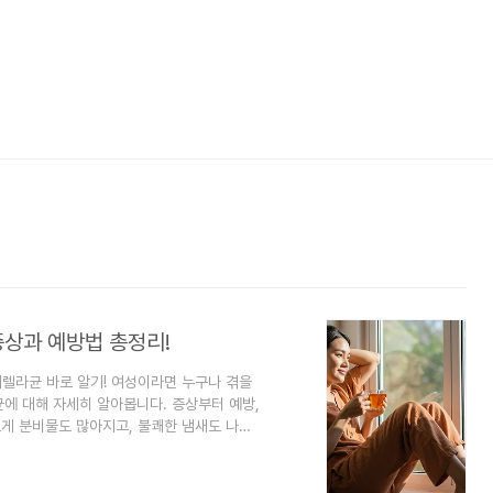
증상과 예방법 총정리!
네렐라균 바로 알기! 여성이라면 누구나 겪을
에 대해 자세히 알아봅니다. 증상부터 예방,
르게 분비물도 많아지고, 불쾌한 냄새도 나는
 Y존의 불편한 증상들. 말 못 할 고민으로 혼자
'세균성 질염'인데요, 그리고 그 세균성 질염의
nerella vaginalis)'입니다.가드네렐