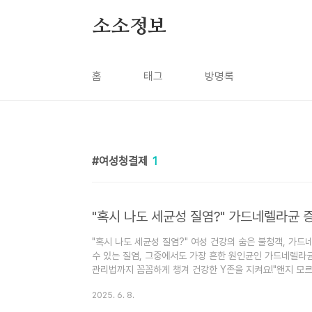
본문 바로가기
소소정보
홈
태그
방명록
여성청결제
1
"혹시 나도 세균성 질염?" 가드네렐라균 
"혹시 나도 세균성 질염?" 여성 건강의 숨은 불청객, 가드
수 있는 질염, 그중에서도 가장 흔한 원인균인 가드네렐라균
관리법까지 꼼꼼하게 챙겨 건강한 Y존을 지켜요!"왠지 모
것 같아..." 😥 여성이라면 누구나 한 번쯤 겪어봤을 법한
2025. 6. 8.
끙끙 앓는 경우가 많죠. 이런 증상의 원인 중 하나가 바로 
가장 대표적인 원인균이 바로 오늘 이야기할 '가드네렐라균(Gard