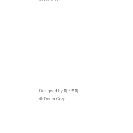
니다대부분의 사람들이 ‘멍울’을 유방암의 전조로 알고 있
존재해요.제가 정리한 실제 체크리스트를 공유드릴게요.✅ 1
유방암 초기증상이에요.샤워할 때나 옷 갈아입을 때, 손끝
거..
Designed by 티스토리
© Daum Corp.