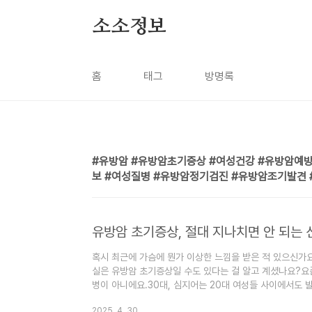
본문 바로가기
소소정보
홈
태그
방명록
유방암 #유방암초기증상 #여성건강 #유방암예방
보 #여성질병 #유방암정기검진 #유방암조기발견 
유방암 초기증상, 절대 지나치면 안 되는
혹시 최근에 가슴에 뭔가 이상한 느낌을 받은 적 있으신가요
실은 유방암 초기증상일 수도 있다는 걸 알고 계셨나요?요
병이 아니에요.30대, 심지어는 20대 여성들 사이에서도 
존율이 90% 이상이라고 하니,정말 중요한 건 조기 인식입니다.
2025. 4. 30.