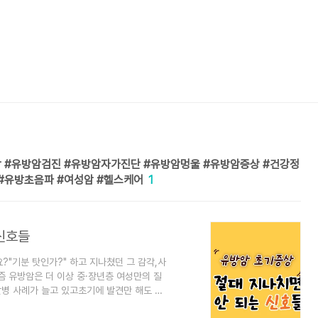
 #유방암검진 #유방암자가진단 #유방암멍울 #유방암증상 #건강정
#유방초음파 #여성암 #헬스케어
1
 신호들
?"기분 탓인가?" 하고 지나쳤던 그 감각,사
즘 유방암은 더 이상 중·장년층 여성만의 질
발병 사례가 늘고 있고초기에 발견만 해도 생
 👀 👩‍⚕️ 유방암 초기증상, 이렇게 시작됩