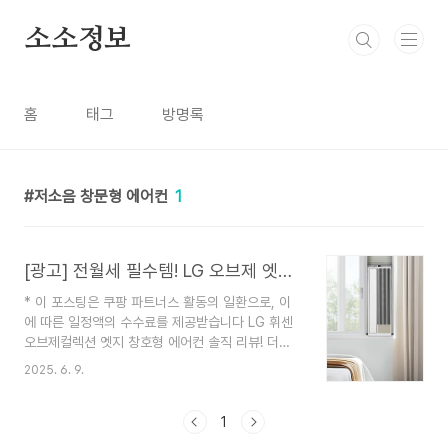
본문 바로가기
소소정보
홈
태그
방명록
저소음 창문형 에어컨
1
[광고] 전월세 필수템! LG 오브제 엣지 창문형 에어컨, 설치부터 사용까지 완벽 해부
* 이 포스팅은 쿠팡 파트너스 활동의 일환으로, 이
에 따른 일정액의 수수료를 제공받습니다 LG 휘센
오브제컬렉션 엣지 창호형 에어컨 솔직 리뷰! 더운
여름, 비싼 설치비와 소음 걱정 때문에 에어컨 구매
2025. 6. 9.
를 망설이셨나요? 이 제품은 설치 걱정 없이 초저소
음으로 시원함을 선사합니다! 구매 전 꼭 확인하세
요!올여름도 어김없이 무더위가 찾아오고 있죠? 🥵
1
매년 여름이면 에어컨의 필요성을 절실히 느끼지만,