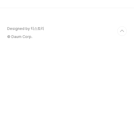
벽걸이형이나 스탠드형 에어컨은 설치비와 타공 부
담 때문에 망설이는 경우가 많아요. 특히 원룸이나
전세집에 거주하는 분들이라면 더더욱 공감하실 텐
데요. 저도 그랬어요! 하지만 올해는 이 모든 고민을
한 방에 날려버릴 수 있는 혁신적인 제품, 바로 'LG
Designed by 티스토리
전자 16.5㎡(5평) 휘센 오브제컬렉션 엣지 창호형
© Daum Corp.
에어컨'..