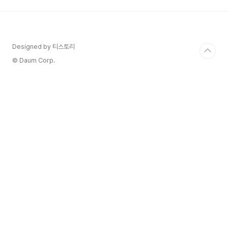
데요. 오늘은 사회초년생에게 특히 유리한 '펀드'와 'ISA(개인종합자산
관리계좌)'를 중심으로, 안전하고 효과적으로 자산을 키워나가는 비법
을 공개할게요. 저와 ..
Designed by 티스토리
© Daum Corp.