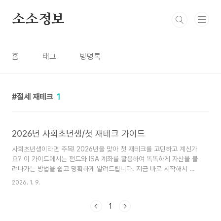
본문 바로가기
소소정보
홈
태그
방명록
절세 재테크
1
2026년 사회초년생/첫 재테크 가이드
사회초년생이라면 주목! 2026년을 맞아 첫 재테크를 고민하고 계신가
요? 이 가이드에서는 펀드와 ISA 계좌를 활용하여 똑똑하게 자산을 불
려나가는 방법을 쉽고 명확하게 알려드립니다. 지금 바로 시작해서 든
든한 미래를 준비해보세요!안녕하세요! 사회생활을 막 시작한 새내기
2026. 1. 9.
여러분, 2026년 새해를 맞아 '내 돈 어떻게 불릴 수 있을까?' 하는 고
민 많이 하고 계시죠? 막연하게만 느껴지는 재테크, 어디서부터 손대야
1
할지 막막한 분들을 위해 제가 쉽고 명확한 가이드를 준비했어요.특히
요즘 같은 변동성 높은 시장에서는 첫 단추를 잘 꿰는 것이 정말 중요한