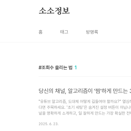
본문 바로가기
소소정보
홈
태그
방명록
조회수 올리는 법
1
당신의 채널, 알고리즘이 '찜'하게 만드는 
"유튜브 알고리즘, 도대체 어떻게 길들여야 할까요?" 열심
다면 주목하세요. '초기 세팅'은 숨겨진 설정 버튼이 아닙니
널을 명확하게 소개하고, 일 잘하게 만드는 가장 확실한 전
며칠 밤새워 만든 첫 영상을 올렸는데... 하루, 이틀이 지나
2025. 6. 23.
막막함. 다들 경험해보셨죠? 😅 저도 그랬습니다. "알고리
게 해야 간택을 받을 수 있는지 도무지 감이 안 왔죠.알고