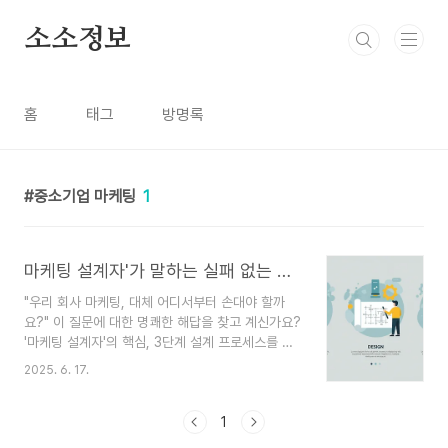
본문 바로가기
소소정보
홈
태그
방명록
중소기업 마케팅
1
마케팅 설계자'가 말하는 실패 없는 마케팅 3단계 프로세스 (분석, 설계, 구현)
"우리 회사 마케팅, 대체 어디서부터 손대야 할까
요?" 이 질문에 대한 명쾌한 해답을 찾고 계신가요?
'마케팅 설계자'의 핵심, 3단계 설계 프로세스를 통
해 더 이상 감에 의존하지 않는, 성공 확률을 높이는
2025. 6. 17.
체계적인 마케팅 전략 수립 방법을 알려드립니다.혹
시 '이 광고가 요즘 유행이라던데', '경쟁사는 저거
하던데' 하면서 마케팅을 시작한 경험, 없으신가요?
1
솔직히 저도 그랬어요. 😅 이것저것 시도해 보지만