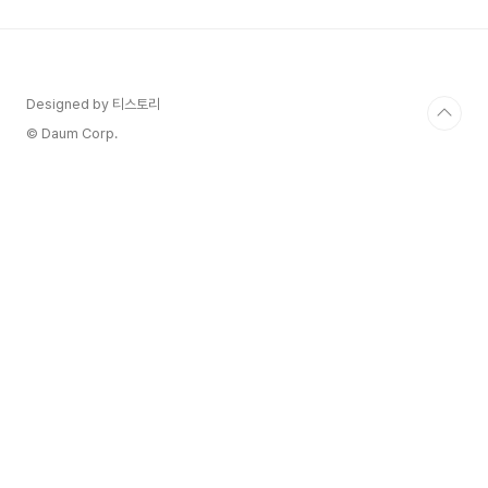
을 꿰뚫고, 소비자의 깊은 감정을 이해하며, 남들과
다른 프리미엄 전략을 구사할 때 비로소 성공의 문
이 열립니다. 😮 오늘은 비즈니스 전문가 나탈리 도
슨의 깊이 있는 통찰을 바탕으로, 지금 당장 주목해
야 할 4가지 유망 산업을 소개해 드립니다. 단순한
Designed by 티스토리
아이템 추천이 아닌, '왜' 그 시장이 유망하며 '어떻
© Daum Corp.
게' ..