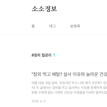
본문 바로가기
소소정보
홈
태그
방명록
참외 칼로리
1
"참외 먹고 배탈? 설사 이유와 놀라운 건강
여름 대표 과일 참외, 맛있지만 먹고 나면 배가 꾸르륵? 
지! 이 글에서는 참외를 먹고 설사하는 이유를 명쾌하게 설
랑할 수밖에 없는 다양한 건강상 이점들을 자세히 알려드
참외! 💛 여름철이면 빼놓을 수 없는 대표적인 과일이죠. 
2025. 6. 9.
정말 좋아하는데요. 그런데 주변을 보면 "참외는 맛있는데,
말씀하시는 분들이 생각보다 많더라고요. "나만 그런가?" 