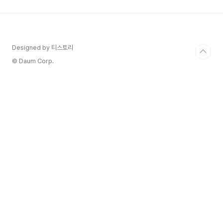
려 6개 부문을 석권하며 K-뮤지컬의 위상을 전 세계
에 떨쳤다는 감격적인 뉴스입니다! 😭 특히 뮤지컬
계의 아카데미상이라 불리는 토니상에서 작품상
(Best Musical)을 거머쥐었다는 것은 정말이지 한
국 뮤지컬 역사에 길이 남을 기념비적인 사건이라고
Designed by 티스토리
할 수 있겠습니다.대학로의 작은 소극장에서 시작된
© Daum Corp.
이 아..