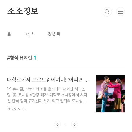
본문 바로가기
소소정보
홈
태그
방명록
창작 뮤지컬
1
대학로에서 브로드웨이까지! '어쩌면 해피엔딩' 토니상 석권 비결은?
"K-뮤지컬, 브로드웨이를 홀리다!" '어쩌면 해피엔
딩' 美 토니상 6관왕 쾌거! 대학로 소극장에서 시작
된 한국 창작 뮤지컬이 세계 최고 권위의 토니상을
휩쓸며 새로운 역사를 썼습니다. 그 감동적인 순간
2025. 6. 10.
과 작품의 매력을 함께 느껴보세요!믿을 수 없는 소
식이 뉴욕 브로드웨이에서 전해졌습니다! 바로 어제
(25.6.8일 현지시간) 열린 제78회 토니상 시상식
1
에서 우리나라 창작 뮤지컬 '어쩌면 해피엔딩'이 무