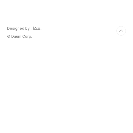
을 꿰뚫고, 소비자의 깊은 감정을 이해하며, 남들과
다른 프리미엄 전략을 구사할 때 비로소 성공의 문
이 열립니다. 😮 오늘은 비즈니스 전문가 나탈리 도
슨의 깊이 있는 통찰을 바탕으로, 지금 당장 주목해
야 할 4가지 유망 산업을 소개해 드립니다. 단순한
Designed by 티스토리
아이템 추천이 아닌, '왜' 그 시장이 유망하며 '어떻
© Daum Corp.
게' ..