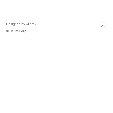
을 꿰뚫고, 소비자의 깊은 감정을 이해하며, 남들과
다른 프리미엄 전략을 구사할 때 비로소 성공의 문
이 열립니다. 😮 오늘은 비즈니스 전문가 나탈리 도
슨의 깊이 있는 통찰을 바탕으로, 지금 당장 주목해
야 할 4가지 유망 산업을 소개해 드립니다. 단순한
Designed by 티스토리
아이템 추천이 아닌, '왜' 그 시장이 유망하며 '어떻
© Daum Corp.
게' ..