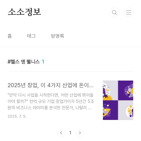
본문 바로가기
소소정보
홈
태그
방명록
헬스 앤 웰니스
1
2025년 창업, 이 4가지 산업에 돈이 몰립니다 (전문가 분석)
"만약 다시 사업을 시작한다면, 어떤 산업에 뛰어들
어야 할까?" 천억 규모 기업 창업가이자 5년간 5조
원의 비즈니스 데이터를 분석한 전문가, 나탈리 도
슨이 미래의 돈이 흐를 4가지 유망 산업과 그 시장
2025. 7. 5.
을 공략하는 구체적인 전략을 공개합니다.창업을 꿈
꾸는 분들이라면 누구나 "어떤 아이템이 뜰까?"를
고민합니다. 하지만 성공하는 비즈니스는 단순히 유
1
망 아이템을 쫓는 것에서 그치지 않죠. 시장의 본질