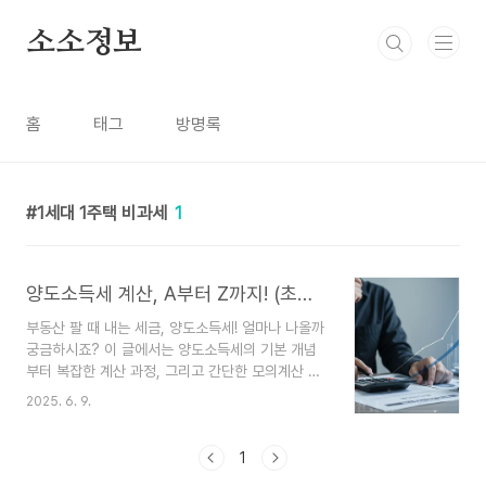
본문 바로가기
소소정보
홈
태그
방명록
1세대 1주택 비과세
1
양도소득세 계산, A부터 Z까지! (초간단 계산기 포함, 전문가 상담 필수)
부동산 팔 때 내는 세금, 양도소득세! 얼마나 나올까
궁금하시죠? 이 글에서는 양도소득세의 기본 개념
부터 복잡한 계산 과정, 그리고 간단한 모의계산 프
로그램과 함께 구체적인 예시를 통해 예상 세액을
2025. 6. 9.
보여드려 양도소득세에 대한 이해를 돕고자 합니다.
하지만 실제 신고는 꼭 전문가와 상담하세요!부동산
이나 주식 등 자산을 팔아서 이익이 생겼을 때 내는
1
세금, 바로 '양도소득세'입니다. 💰 특히 부동산 거