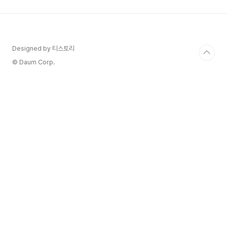
래 시에는 양도소득세가 큰 부분을 차지할 수 있어
서 미리 얼마나 나올지 예상해 보는 것이 중요한데
요. 하지만 양도소득세 계산은 생각보다 복잡하고
어려운 용어들이 많아서 골치 아프게 느껴지실 수
있어요. "도대체 뭘 기준으로 어떻게 계산하는 거
Designed by 티스토리
야?" 하고 답답하셨던 분들, 오늘 이 글에 주목해주
© Daum Corp.
세요!오늘은 양도..