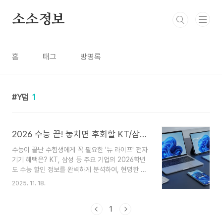
본문 바로가기
소소정보
홈
태그
방명록
Y덤
1
2026 수능 끝! 놓치면 후회할 KT/삼성 전자기기 할인 꿀팁 총정리
수능이 끝난 수험생에게 꼭 필요한 '뉴 라이프' 전자
기기 혜택은? KT, 삼성 등 주요 기업의 2026학년
도 수능 할인 정보를 완벽하게 분석하여, 현명한 소
비로 캠퍼스 라이프를 시작할 수 있도록 최고의 혜
2025. 11. 18.
택을 빠짐없이 알려드립니다! 🎁길고 길었던 수능
여정을 끝낸 2026학년도 수험생 여러분, 정말 고생
많으셨습니다! 😊 이제 자유를 만끽하고 싶은 마음
1
이 크시죠? 수험표만 있으면 누릴 수 있는 특권! 바