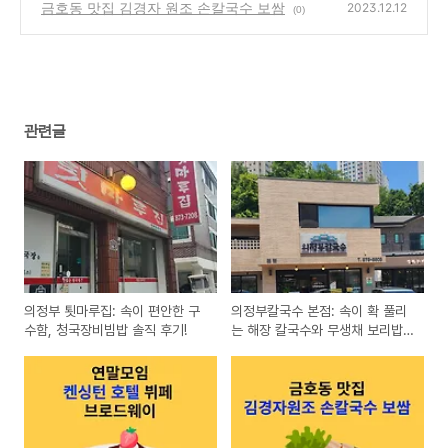
금호동 맛집 김경자 원조 손칼국수 보쌈
2023.12.12
(0)
관련글
의정부 툇마루집: 속이 편안한 구
의정부칼국수 본점: 속이 확 풀리
수함, 청국장비빔밥 솔직 후기!
는 해장 칼국수와 무생채 보리밥
조합!