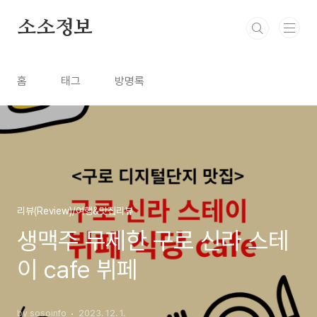
본문 바로가기
소소정보
홈
태그
방명록
리뷰(Review)/여행&맛집리뷰
생맥주 무제한 구로 신라 스테
이 cafe 뷔페
by sosoinfo
2023. 12. 1.