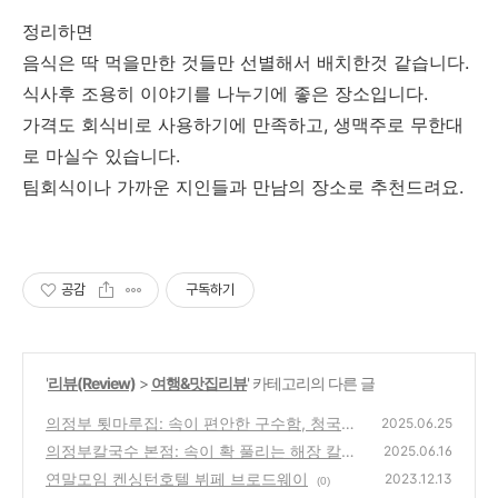
정리하면
음식은 딱 먹을만한 것들만 선별해서 배치한것 같습니다.
식사후 조용히 이야기를 나누기에 좋은 장소입니다.
가격도 회식비로 사용하기에 만족하고, 생맥주로 무한대
로 마실수 있습니다.
팀회식이나 가까운 지인들과 만남의 장소로 추천드려요.
공감
구독하기
'
리뷰(Review)
>
여행&맛집리뷰
' 카테고리의 다른 글
의정부 툇마루집: 속이 편안한 구수함, 청국장
2025.06.25
비빔밥 솔직 후기!
의정부칼국수 본점: 속이 확 풀리는 해장 칼국
(3)
2025.06.16
수와 무생채 보리밥 조합!
연말모임 켄싱턴호텔 뷔페 브로드웨이
(4)
2023.12.13
(0)