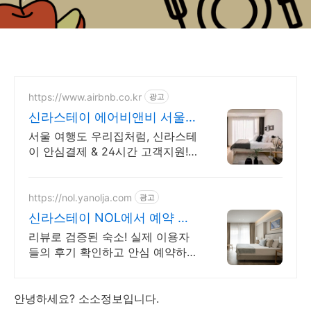
https://www.airbnb.co.kr
광고
신라스테이 에어비앤비 서울
감성 스테이
서울 여행도 우리집처럼, 신라스테
이 안심결제 & 24시간 고객지원!
혼자 여행, 신나는 파티, 가족과의
편안한 휴식까지, 에어비앤비에서
만나보세요.
https://nol.yanolja.com
광고
신라스테이 NOL에서 예약 최
대 70% 더블업 할인!
리뷰로 검증된 숙소! 실제 이용자
들의 후기 확인하고 안심 예약하세
요! 신라스테이
안녕하세요? 소소정보입니다.