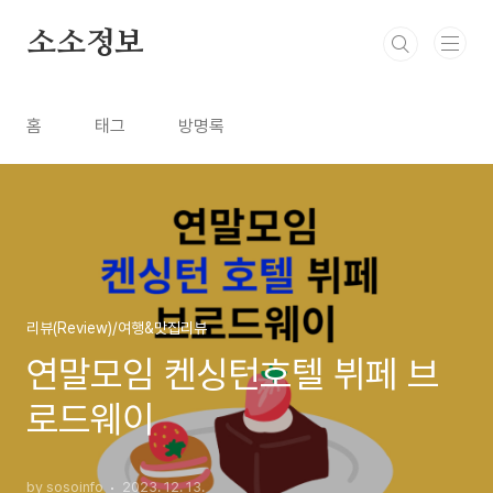
본문 바로가기
소소정보
홈
태그
방명록
리뷰(Review)/여행&맛집리뷰
연말모임 켄싱턴호텔 뷔페 브
로드웨이
by sosoinfo
2023. 12. 13.