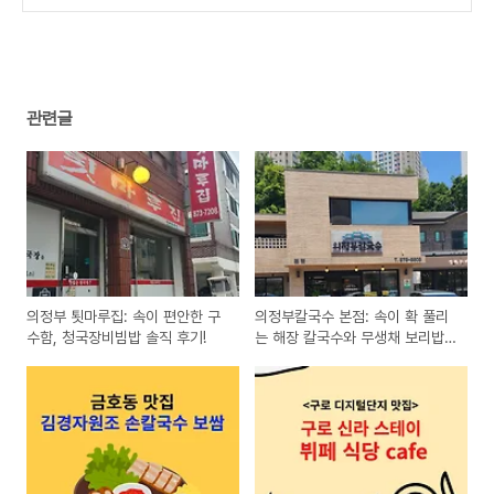
관련글
의정부 툇마루집: 속이 편안한 구
의정부칼국수 본점: 속이 확 풀리
수함, 청국장비빔밥 솔직 후기!
는 해장 칼국수와 무생채 보리밥
조합!