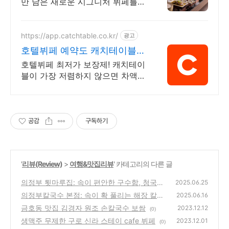
만 담은 새로운 시그니처 뷔페를
만나보세요. 최대 40% 할인 혜택
https://app.catchtable.co.kr/
광고
호텔뷔페 예약도 캐치테이블
최저가 보장제
호텔뷔페 최저가 보장제! 캐치테이
블이 가장 저렴하지 않으면 차액을
보상합니다!
공감
구독하기
'
리뷰(Review)
>
여행&맛집리뷰
' 카테고리의 다른 글
의정부 툇마루집: 속이 편안한 구수함, 청국장
2025.06.25
비빔밥 솔직 후기!
의정부칼국수 본점: 속이 확 풀리는 해장 칼국
(3)
2025.06.16
수와 무생채 보리밥 조합!
금호동 맛집 김경자 원조 손칼국수 보쌈
(4)
2023.12.12
(0)
생맥주 무제한 구로 신라 스테이 cafe 뷔페
2023.12.01
(0)