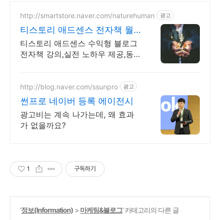
http://smartstore.naver.com/naturehuman
광고
티스토리 애드센스 전자책 월
100만원 고정 수익발생!
티스토리 애드센스 수익형 블로그
전자책 강의,실전 노하우 제공,동
영상 강의 포함 애드센스 수익을
빠르게 얻는 방법을 전자책과 동영
상으로 초보자도 쉽게 배워요!
http://blog.naver.com/ssunpro
광고
썬프로 네이버 등록 에이전시
광고비는 계속 나가는데, 왜 효과
가 없을까요?
1
구독하기
'
정보(Information)
>
마케팅&블로그
' 카테고리의 다른 글