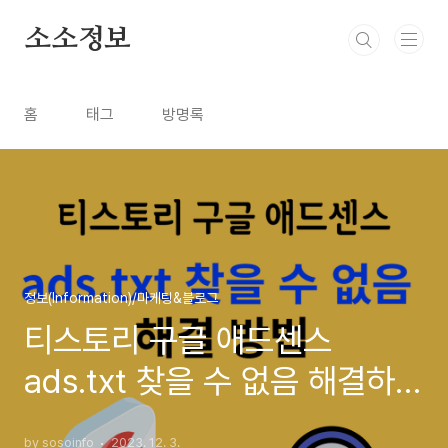
본문 바로가기
소소정보
홈
태그
방명록
정보(Information)/마케팅&블로그
티스토리 구글 애드센스
ads.txt 찾을 수 없음 해결하는
방법
by sosoinfo
2023. 12. 3.