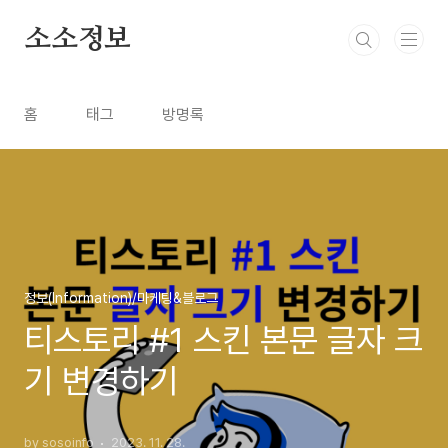
본문 바로가기
소소정보
홈
태그
방명록
정보(Information)/마케팅&블로그
티스토리 #1 스킨 본문 글자 크
기 변경하기
by sosoinfo
2023. 11. 28.