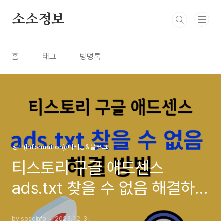
본문 바로가기
소소정보
홈
태그
방명록
정보(Information)/마케팅&블로그
티스토리 구글 애드센스
ads.txt 찾을 수 없음 해결하는
방법
by sosoinfo
2023. 12. 3.