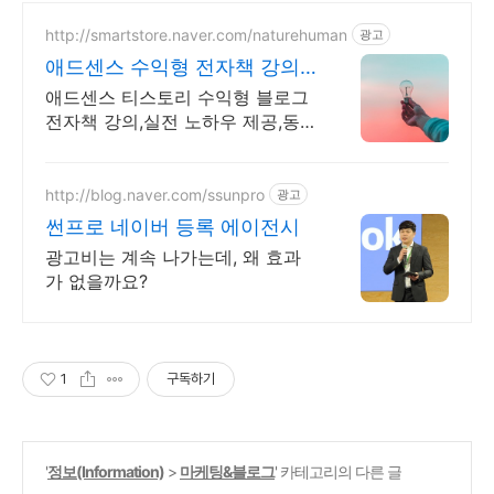
http://smartstore.naver.com/naturehuman
광고
애드센스 수익형 전자책 강의
월100만원 고정 수익발생!
애드센스 티스토리 수익형 블로그
전자책 강의,실전 노하우 제공,동
영상 강의 포함 애드센스 수익을
빠르게 얻는 방법을 전자책과 동영
상으로 초보자도 쉽게 배워요!
http://blog.naver.com/ssunpro
광고
썬프로 네이버 등록 에이전시
광고비는 계속 나가는데, 왜 효과
가 없을까요?
1
구독하기
'
정보(Information)
>
마케팅&블로그
' 카테고리의 다른 글