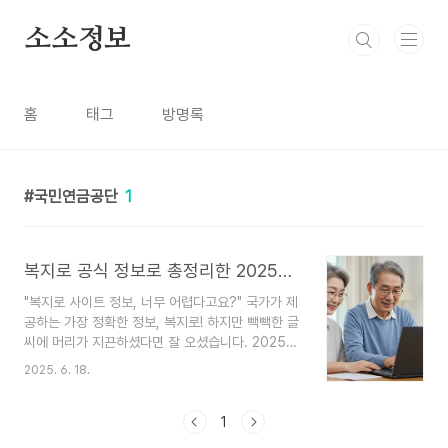
본문 바로가기
소소정보
홈
태그
방명록
국민연금공단
1
복지로 공식 정보로 총정리한 2025년 기초연금 수급자격 (신청 방법 포함)
"복지로 사이트 정보, 너무 어렵다고요?" 국가가 제
공하는 가장 정확한 정보, 복지로! 하지만 빽빽한 글
씨에 머리가 지끈하셨다면 잘 오셨습니다. 2025년
기초연금에 대한 복지로의 공식 정보를 바탕으로,
2025. 6. 18.
꼭 알아야 할 핵심만 알기 쉽게 풀어드립니다.부모
님 기초연금 신청해드리려고 '복지로' 사이트에 들
어갔다가, '소득평가액', '재산의 소득환산액' 같은
1
낯선 단어들 앞에서 창을 닫아버린 경험, 다들 한 번