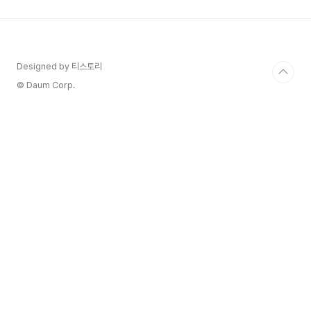
쯤 있으시죠? 😅 저도 그랬거든요. 가장 정확한 정
보인 건 알지만, 일반인이 이해하기엔 너무 복잡하
게 느껴질 때가 많습니다.그래서 오늘은 국가 공식
포털 '복지로'의 최신 정보를 기반으로 2025년 기
초연금 수급 자격부터 신청 방법까지, 우리가 진짜
Designed by 티스토리
궁금해하는 내용만 콕콕 짚어드리겠습니다. 이 글만
© Daum Corp.
끝까..