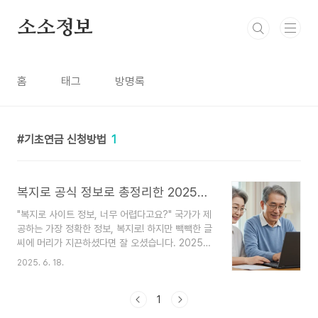
본문 바로가기
소소정보
홈
태그
방명록
기초연금 신청방법
1
복지로 공식 정보로 총정리한 2025년 기초연금 수급자격 (신청 방법 포함)
"복지로 사이트 정보, 너무 어렵다고요?" 국가가 제
공하는 가장 정확한 정보, 복지로! 하지만 빽빽한 글
씨에 머리가 지끈하셨다면 잘 오셨습니다. 2025년
기초연금에 대한 복지로의 공식 정보를 바탕으로,
2025. 6. 18.
꼭 알아야 할 핵심만 알기 쉽게 풀어드립니다.부모
님 기초연금 신청해드리려고 '복지로' 사이트에 들
어갔다가, '소득평가액', '재산의 소득환산액' 같은
1
낯선 단어들 앞에서 창을 닫아버린 경험, 다들 한 번