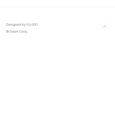
쯤 있으시죠? 😅 저도 그랬거든요. 가장 정확한 정
보인 건 알지만, 일반인이 이해하기엔 너무 복잡하
게 느껴질 때가 많습니다.그래서 오늘은 국가 공식
포털 '복지로'의 최신 정보를 기반으로 2025년 기
초연금 수급 자격부터 신청 방법까지, 우리가 진짜
Designed by 티스토리
궁금해하는 내용만 콕콕 짚어드리겠습니다. 이 글만
© Daum Corp.
끝까..