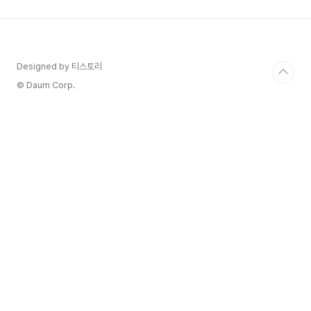
쯤 있으시죠? 😅 저도 그랬거든요. 가장 정확한 정
보인 건 알지만, 일반인이 이해하기엔 너무 복잡하
게 느껴질 때가 많습니다.그래서 오늘은 국가 공식
포털 '복지로'의 최신 정보를 기반으로 2025년 기
초연금 수급 자격부터 신청 방법까지, 우리가 진짜
Designed by 티스토리
궁금해하는 내용만 콕콕 짚어드리겠습니다. 이 글만
© Daum Corp.
끝까..