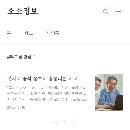
본문 바로가기
소소정보
홈
태그
방명록
부모님 연금
1
복지로 공식 정보로 총정리한 2025년 기초연금 수급자격 (신청 방법 포함)
"복지로 사이트 정보, 너무 어렵다고요?" 국가가 제
공하는 가장 정확한 정보, 복지로! 하지만 빽빽한 글
씨에 머리가 지끈하셨다면 잘 오셨습니다. 2025년
기초연금에 대한 복지로의 공식 정보를 바탕으로,
2025. 6. 18.
꼭 알아야 할 핵심만 알기 쉽게 풀어드립니다.부모
님 기초연금 신청해드리려고 '복지로' 사이트에 들
어갔다가, '소득평가액', '재산의 소득환산액' 같은
1
낯선 단어들 앞에서 창을 닫아버린 경험, 다들 한 번