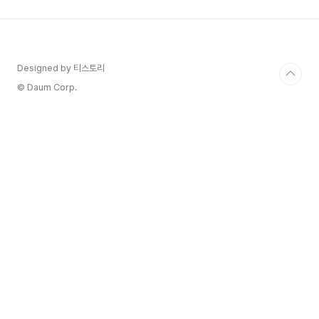
쯤 있으시죠? 😅 저도 그랬거든요. 가장 정확한 정
보인 건 알지만, 일반인이 이해하기엔 너무 복잡하
게 느껴질 때가 많습니다.그래서 오늘은 국가 공식
포털 '복지로'의 최신 정보를 기반으로 2025년 기
초연금 수급 자격부터 신청 방법까지, 우리가 진짜
Designed by 티스토리
궁금해하는 내용만 콕콕 짚어드리겠습니다. 이 글만
© Daum Corp.
끝까..