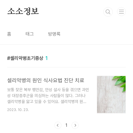
본문 바로가기
소소정보
홈
태그
방명록
셀리악병초기증상
1
셀리악병의 원인 식사요법 진단 치료
보통 잦은 복부 팽만감, 만성 설사 등을 겪으면 과민
성 대장증후군을 의심하는 사람들이 많다. 그러나
셀리악병을 앓고 있을 수 있어요. 셀리악병의 원인,
식사요법, 진단, 치료에 대해 알아보겠습니다. 셀리
2023. 10. 23.
악병은 무엇인가요? 셀리악병은 소장 내 영양분 흡
수를 방해하는 글루텐에 대한 감수성이 증가하여 나
타나는 알레르기 질환이에요. 셀리악병은 자가면역
1
질환의 일종이며, 유전될 가능성이 높습니다. 생후