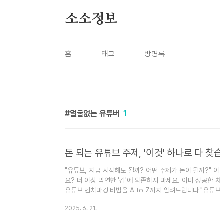
본문 바로가기
소소정보
홈
태그
방명록
얼굴없는 유튜버
1
"유튜브, 지금 시작해도 될까? 어떤 주제가 돈이 될까?"
요? 더 이상 막연한 '감'에 의존하지 마세요. 이미 성공한 
유튜브 벤치마킹 비법을 A to Z까지 알려드립니다."유튜브
들어보셨죠? 막상 시작하려고 해도 어떤 주제로 해야 할지
2025. 6. 21.
합니다. 저도 그랬어요. 😅 머릿속에 떠오르는 아이디어는
을지 확신이 없었죠.하지만 성공한 유튜버들에게는 공통적인 