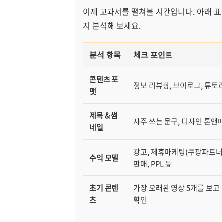
이제 교과서를 펼쳐볼 시간입니다. 아래 표
지 분석해 보세요.
분석 항목
체크 포인트
콘텐츠 포
정보 리뷰형, 브이로그, 튜토
맷
제목 & 썸
자주 쓰는 문구, 디자인 톤앤매
네일
광고, 제휴마케팅(쿠팡파트너스
수익 모델
판매, PPL 등
초기 콘텐
가장 오래된 영상 5개를 보고
츠
확인