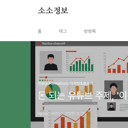
본문 바로가기
소소정보
홈
태그
방명록
정보(Information)/마케팅&블로그
돈 되는 유튜브 주제, '
by sosoinfo
2025. 6. 21.