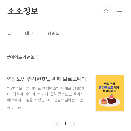
본문 바로가기
소소정보
홈
태그
방명록
여의도기념일
1
연말모임 켄싱턴호텔 뷔페 브로드웨이
팀연말 모임을 여의도 켄싱턴호텔 뷔페로 정했습니
다. 11월에 예약이 꽉 차서 12월 중순으로 옮겨서
예약해서 모임을 가졌습니다. 연말모임하는데 만족
스러운 켄싱턴호텔 뷔페 브로드웨이를 소개합니다.
2023. 12. 13.
켄싱턴호텔 뷔페 브로드웨이 소개 브로드웨이 뷔페
는 메뉴가 많지는 않습니다. 메뉴가 맛있는 스테이
크, 양고기등 가격이 나는 음식들로 구성되어 있습
1
니다. 회도 참돔, 연어, 광어가 있었는데 싱싱하고